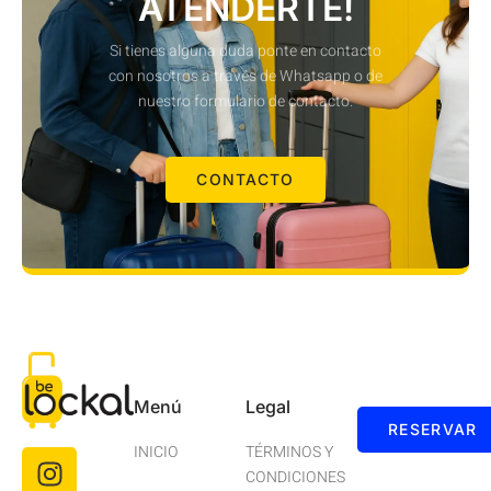
ATENDERTE!
Si tienes alguna duda ponte en contacto
con nosotros a través de Whatsapp o de
nuestro formulario de contacto.
CONTACTO
Menú
Legal
RESERVAR
INICIO
TÉRMINOS Y
CONDICIONES