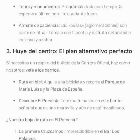
Tours y monumentos:
Prográmalo todo con tiempo. Si
esperas a última hora, te quedarás fuera.
Ármate de paciencia:
Las «bullas» (aglomeraciones) son
parte del ritual. Tómalo con filosofía y disfruta del aroma a
incienso y azahar.
3. Huye del centro: El plan alternativo perfecto
Si necesitas un respiro del bullicio de la Carrera Oficial, haz como
nosotros:
vete a los barrios.
Ruta en bici:
Alquila una bicicleta y recorre el
Parque de
María Luisa
y la
Plaza de España
.
Descubre El Porvenir:
Termina tu paseo en este barrio
señorial que es una maravilla y aún no está masificado.
¿Nuestra hoja de ruta en El Porvenir?
La primera Cruzcampo:
Imprescindible en el
Bar Los
Palacios
.