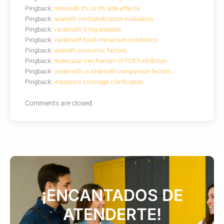
Pingback:
minoxidil 2% vs 5% side effects
Pingback:
avanafil contraindication evaluation
Pingback:
vardenafil 5 mg analysis
Pingback:
vardenafil food interaction conditions
Pingback:
avanafil economic factors
Pingback:
molecular mechanism of PDE5 inhibition
Pingback:
vardenafil vs sildenafil comparison factors
Pingback:
insurance coverage clarification
Comments are closed.
¡ENCANTADOS DE
ATENDERTE!