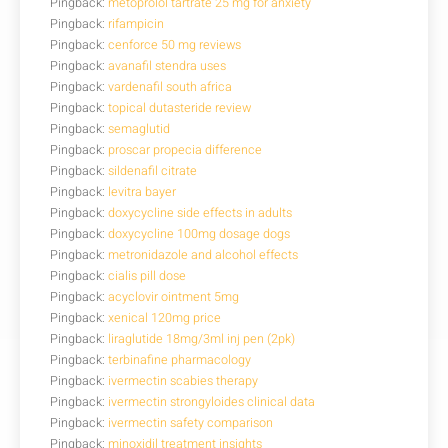
Pingback:
metoprolol tartrate 25 mg for anxiety
Pingback:
rifampicin
Pingback:
cenforce 50 mg reviews
Pingback:
avanafil stendra uses
Pingback:
vardenafil south africa
Pingback:
topical dutasteride review
Pingback:
semaglutid
Pingback:
proscar propecia difference
Pingback:
sildenafil citrate
Pingback:
levitra bayer
Pingback:
doxycycline side effects in adults
Pingback:
doxycycline 100mg dosage dogs
Pingback:
metronidazole and alcohol effects
Pingback:
cialis pill dose
Pingback:
acyclovir ointment 5mg
Pingback:
xenical 120mg price
Pingback:
liraglutide 18mg/3ml inj pen (2pk)
Pingback:
terbinafine pharmacology
Pingback:
ivermectin scabies therapy
Pingback:
ivermectin strongyloides clinical data
Pingback:
ivermectin safety comparison
Pingback:
minoxidil treatment insights