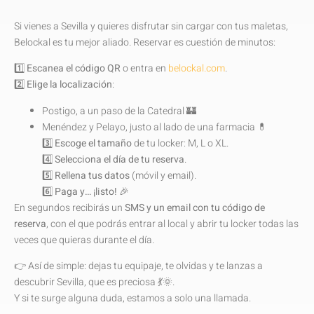
Si vienes a Sevilla y quieres disfrutar sin cargar con tus maletas,
Belockal es tu mejor aliado. Reservar es cuestión de minutos:
1️⃣
Escanea el código QR
o entra en
belockal.com
.
2️⃣
Elige la localización
:
Postigo, a un paso de la Catedral 🏰
Menéndez y Pelayo, justo al lado de una farmacia 💊
3️⃣
Escoge el tamaño
de tu locker: M, L o XL.
4️⃣
Selecciona el día de tu reserva
.
5️⃣
Rellena tus datos
(móvil y email).
6️⃣
Paga y… ¡listo!
🎉
En segundos recibirás un
SMS y un email con tu código de
reserva
, con el que podrás entrar al local y abrir tu locker todas las
veces que quieras durante el día.
👉 Así de simple: dejas tu equipaje, te olvidas y te lanzas a
descubrir Sevilla, que es preciosa 💃🌞.
Y si te surge alguna duda, estamos a solo una llamada.