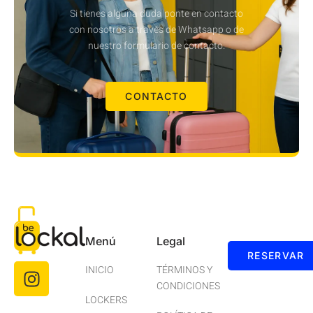
Si tienes alguna duda ponte en contacto
con nosotros a través de Whatsapp o de
nuestro formulario de contacto.
CONTACTO
Menú
Legal
RESERVAR
INICIO
TÉRMINOS Y
CONDICIONES
LOCKERS