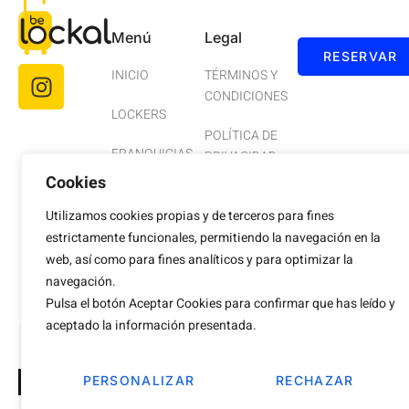
Menú
Legal
RESERVAR
INICIO
TÉRMINOS Y
CONDICIONES
LOCKERS
POLÍTICA DE
FRANQUICIAS
PRIVACIDAD
Cookies
BLOG
AVISO LEGAL
Utilizamos cookies propias y de terceros para fines
CONTACTO
COOKIES
estrictamente funcionales, permitiendo la navegación en la
web, así como para fines analíticos y para optimizar la
ACCESIBILIDAD
navegación.
Pulsa el botón Aceptar Cookies para confirmar que has leído y
aceptado la información presentada.
Desarrollo Web 💛
Hub de Comunicación
PERSONALIZAR
RECHAZAR